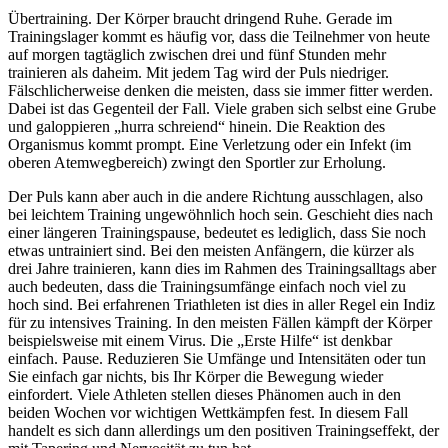
Übertraining. Der Körper braucht dringend Ruhe. Gerade im
Trainingslager kommt es häufig vor, dass die Teilnehmer von heute
auf morgen tagtäglich zwischen drei und fünf Stunden mehr
trainieren als daheim. Mit jedem Tag wird der Puls niedriger.
Fälschlicherweise denken die meisten, dass sie immer fitter werden.
Dabei ist das Gegenteil der Fall. Viele graben sich selbst eine Grube
und galoppieren „hurra schreiend“ hinein. Die Reaktion des
Organismus kommt prompt. Eine Verletzung oder ein Infekt (im
oberen Atemwegbereich) zwingt den Sportler zur Erholung.
Der Puls kann aber auch in die andere Richtung ausschlagen, also
bei leichtem Training ungewöhnlich hoch sein. Geschieht dies nach
einer längeren Trainingspause, bedeutet es lediglich, dass Sie noch
etwas untrainiert sind. Bei den meisten Anfängern, die kürzer als
drei Jahre trainieren, kann dies im Rahmen des Trainingsalltags aber
auch bedeuten, dass die Trainingsumfänge einfach noch viel zu
hoch sind. Bei erfahrenen Triathleten ist dies in aller Regel ein Indiz
für zu intensives Training. In den meisten Fällen kämpft der Körper
beispielsweise mit einem Virus. Die „Erste Hilfe“ ist denkbar
einfach. Pause. Reduzieren Sie Umfänge und Intensitäten oder tun
Sie einfach gar nichts, bis Ihr Körper die Bewegung wieder
einfordert. Viele Athleten stellen dieses Phänomen auch in den
beiden Wochen vor wichtigen Wettkämpfen fest. In diesem Fall
handelt es sich dann allerdings um den positiven Trainingseffekt, der