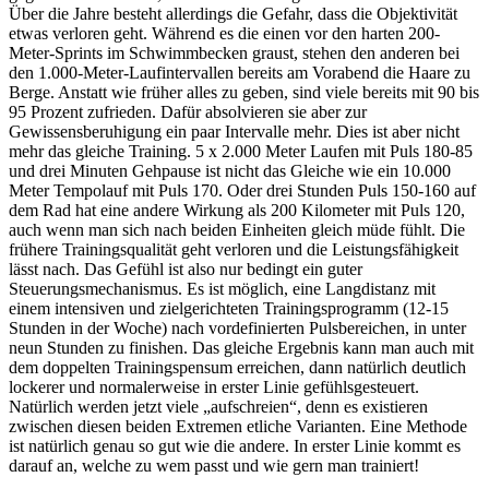
Über die Jahre besteht allerdings die Gefahr, dass die Objektivität
etwas verloren geht. Während es die einen vor den harten 200-
Meter-Sprints im Schwimmbecken graust, stehen den anderen bei
den 1.000-Meter-Laufintervallen bereits am Vorabend die Haare zu
Berge. Anstatt wie früher alles zu geben, sind viele bereits mit 90 bis
95 Prozent zufrieden. Dafür absolvieren sie aber zur
Gewissensberuhigung ein paar Intervalle mehr. Dies ist aber nicht
mehr das gleiche Training. 5 x 2.000 Meter Laufen mit Puls 180-85
und drei Minuten Gehpause ist nicht das Gleiche wie ein 10.000
Meter Tempolauf mit Puls 170. Oder drei Stunden Puls 150-160 auf
dem Rad hat eine andere Wirkung als 200 Kilometer mit Puls 120,
auch wenn man sich nach beiden Einheiten gleich müde fühlt. Die
frühere Trainingsqualität geht verloren und die Leistungsfähigkeit
lässt nach. Das Gefühl ist also nur bedingt ein guter
Steuerungsmechanismus. Es ist möglich, eine Langdistanz mit
einem intensiven und zielgerichteten Trainingsprogramm (12-15
Stunden in der Woche) nach vordefinierten Pulsbereichen, in unter
neun Stunden zu finishen. Das gleiche Ergebnis kann man auch mit
dem doppelten Trainingspensum erreichen, dann natürlich deutlich
lockerer und normalerweise in erster Linie gefühlsgesteuert.
Natürlich werden jetzt viele „aufschreien“, denn es existieren
zwischen diesen beiden Extremen etliche Varianten. Eine Methode
ist natürlich genau so gut wie die andere. In erster Linie kommt es
darauf an, welche zu wem passt und wie gern man trainiert!