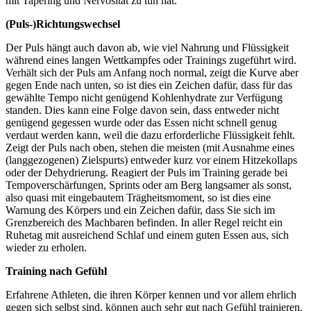
mit Tapering und Nervosität zu tun hat.
(Puls-)Richtungswechsel
Der Puls hängt auch davon ab, wie viel Nahrung und Flüssigkeit
während eines langen Wettkampfes oder Trainings zugeführt wird.
Verhält sich der Puls am Anfang noch normal, zeigt die Kurve aber
gegen Ende nach unten, so ist dies ein Zeichen dafür, dass für das
gewählte Tempo nicht genügend Kohlenhydrate zur Verfügung
standen. Dies kann eine Folge davon sein, dass entweder nicht
genügend gegessen wurde oder das Essen nicht schnell genug
verdaut werden kann, weil die dazu erforderliche Flüssigkeit fehlt.
Zeigt der Puls nach oben, stehen die meisten (mit Ausnahme eines
(langgezogenen) Zielspurts) entweder kurz vor einem Hitzekollaps
oder der Dehydrierung. Reagiert der Puls im Training gerade bei
Tempoverschärfungen, Sprints oder am Berg langsamer als sonst,
also quasi mit eingebautem Trägheitsmoment, so ist dies eine
Warnung des Körpers und ein Zeichen dafür, dass Sie sich im
Grenzbereich des Machbaren befinden. In aller Regel reicht ein
Ruhetag mit ausreichend Schlaf und einem guten Essen aus, sich
wieder zu erholen.
Training nach Gefühl
Erfahrene Athleten, die ihren Körper kennen und vor allem ehrlich
gegen sich selbst sind, können auch sehr gut nach Gefühl trainieren.