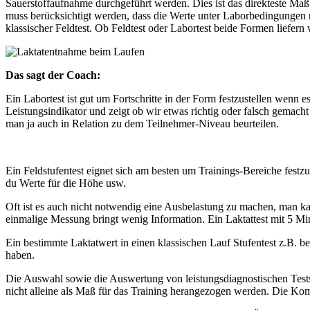
Sauerstoffaufnahme durchgeführt werden. Dies ist das direkteste Maß 
muss berücksichtigt werden, dass die Werte unter Laborbedingungen n
klassischer Feldtest. Ob Feldtest oder Labortest beide Formen liefern
Das sagt der Coach:
Ein Labortest ist gut um Fortschritte in der Form festzustellen wenn
Leistungsindikator und zeigt ob wir etwas richtig oder falsch gemacht
man ja auch in Relation zu dem Teilnehmer-Niveau beurteilen.
Ein Feldstufentest eignet sich am besten um Trainings-Bereiche fes
du Werte für die Höhe usw.
Oft ist es auch nicht notwendig eine Ausbelastung zu machen, man k
einmalige Messung bringt wenig Information. Ein Laktattest mit 5 Min
Ein bestimmte Laktatwert in einen klassischen Lauf Stufentest z.B. 
haben.
Die Auswahl sowie die Auswertung von leistungsdiagnostischen Tests 
nicht alleine als Maß für das Training herangezogen werden. Die Kom