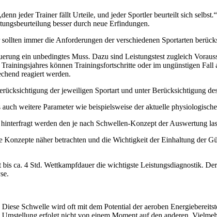
 „denn jeder Trainer fällt Urteile, und jeder Sportler beurteilt sich sel
stungsbeurteilung besser durch neue Erfindungen.
ier sollten immer die Anforderungen der verschiedenen Sportarten berück
ssteuerung ein unbedingtes Muss. Dazu sind Leistungstest zugleich Vora
 Trainingsjahres können Trainingsfortschritte oder im ungünstigen Fall
echend reagiert werden.
cksichtigung der jeweiligen Sportart und unter Berücksichtigung des 
uch weitere Parameter wie beispielsweise der aktuelle physiologische
h hinterfragt werden den je nach Schwellen-Konzept der Auswertung las
e Konzepte näher betrachten und die Wichtigkeit der Einhaltung der Gü
bis ca. 4 Std. Wettkampfdauer die wichtigste Leistungsdiagnostik. Der 
se.
Diese Schwelle wird oft mit dem Potential der aeroben Energiebereitste
 Die Umstellung erfolgt nicht von einem Moment auf den anderen. Vielmeh