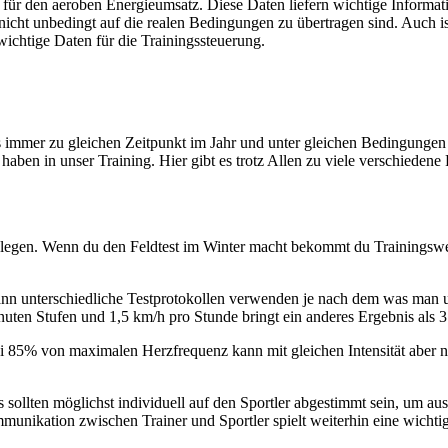
für den aeroben Energieumsatz. Diese Daten liefern wichtige Informati
icht unbedingt auf die realen Bedingungen zu übertragen sind. Auch i
 wichtige Daten für die Trainingssteuerung.
 es immer zu gleichen Zeitpunkt im Jahr und unter gleichen Bedingungen
 haben in unser Training. Hier gibt es trotz Allen zu viele verschiede
tzulegen. Wenn du den Feldtest im Winter macht bekommt du Trainingsw
ann unterschiedliche Testprotokollen verwenden je nach dem was man u
uten Stufen und 1,5 km/h pro Stunde bringt ein anderes Ergebnis als 3
bei 85% von maximalen Herzfrequenz kann mit gleichen Intensität aber
sollten möglichst individuell auf den Sportler abgestimmt sein, um a
munikation zwischen Trainer und Sportler spielt weiterhin eine wichti