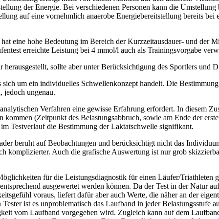
eitstellung der Energie. Bei verschiedenen Personen kann die Umstellun
llung auf eine vornehmlich anaerobe Energiebereitstellung bereits bei 
 hat eine hohe Bedeutung im Bereich der Kurzzeitausdauer- und der Mit
fentest erreichte Leistung bei 4 mmol/l auch als Trainingsvorgabe ver
 herausgestellt, sollte aber unter Berücksichtigung des Sportlers und 
es sich um ein individuelles Schwellenkonzept handelt. Die Bestimmung
, jedoch ungenau.
stanalytischen Verfahren eine gewisse Erfahrung erfordert. In diesem 
men kommen (Zeitpunkt des Belastungsabbruch, sowie am Ende der erst
g im Testverlauf die Bestimmung der Laktatschwelle signifikant.
der beruht auf Beobachtungen und berücksichtigt nicht das Individuu
lich komplizierter. Auch die grafische Auswertung ist nur grob skizzie
öglichkeiten für die Leistungsdiagnostik für einen Läufer/Triathleten g
tsprechend ausgewertet werden können. Da der Test in der Natur aufg
tsgefühl voraus, liefert dafür aber auch Werte, die näher an der eige
 Tester ist es unproblematisch das Laufband in jeder Belastungsstufe 
igkeit vom Laufband vorgegeben wird. Zugleich kann auf dem Laufband 