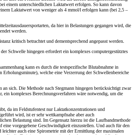
g bei einem unterschiedlichen Laktatwert erfolgen. So kann davon
einem Laktatwert von weniger als 4 mmol/l erfolgen kann (bei 2,5 –
telzeitausdauersportarten, da hier in Belastungen gegangen wird, die
wendet werden.
Distanz kritisch betrachtet und dementsprechend angepasst werden.
 der Schwelle hingegen erfordert ein komplexes computergestütztes
Zusammenhang kann es durch die testspezifische Blutabnahme in
en Erholungsminute), welche eine Verzerrung der Schwellenbereiche
m an sich. Die Methode nach Stegmann hingegen berücksichtigt zwar
rbar, ein komplexes Berechnungsverfahren wäre notwendig, um die
ibt, da im Feldstufentest nur Laktatkonzentrationen und
eführt wird, ist er sehr wettkampfnahe aber auch
ntlichen Belastung sind. Im Gegensatz hierzu ist die Laufbandmethode
auf eine vorgegebene Geschwindigkeit einzustellen. Und auch für den
leichter auch eine Spirometrie mit der Ermittlung der maximalen