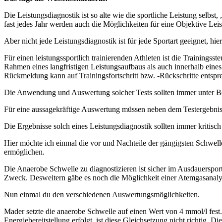
Die Leistungsdiagnostik ist so alte wie die sportliche Leistung selbst,
fast jedes Jahr werden auch die Möglichkeiten für eine Objektive Lei
Aber nicht jede Leistungsdiagnostik ist für jede Sportart geeignet, h
Für einen leistungssportlich trainierenden Athleten ist die Training
Rahmen eines langfristigen Leistungsaufbaus als auch innerhalb eines
Rückmeldung kann auf Trainingsfortschritt bzw. ‑Rückschritte entspr
Die Anwendung und Auswertung solcher Tests sollten immer unter Berü
Für eine aussagekräftige Auswertung müssen neben dem Testergebnis a
Die Ergebnisse solch eines Leistungsdiagnostik sollten immer kritisc
Hier möchte ich einmal die vor und Nachteile der gängigsten Schwell
ermöglichen.
Die Anaerobe Schwelle zu diagnostizieren ist sicher im Ausdauersport 
Zweck. Desweitern gäbe es noch die Möglichkeit einer Atemgasanaly
Nun einmal du den verschiedenen Auswertungsmöglichkeiten.
Mader setzte die anaerobe Schwelle auf einen Wert von 4 mmol/l fest. 
Energiebereitstellung erfolgt, ist diese Gleichsetzung nicht richtig.