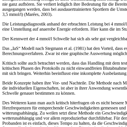
nie ganz aufhören. Sie verliert lediglich ihre Bedeutung für die Ber
ausgegangen werden, dass bei ausdauertrainierten Sportlern die Umste
3,5 mmol/l) (Marées, 2003).
Die Leistungsdiagnostik anhand der erbrachten Leistung bei 4 mmol/l
eine Umstellung auf anaerobe Energie erfordern. Hier kann die im Stu
Der Kennwert der 4 mmol/l Schwelle hat sich als sehr gut vergleichbar
Das „IaS“ Modell nach Stegmann et al. (1981) hat den Vorteil, dass 
Berechnungsverfahren. Zwar ist eine graphische Auswertung möglich
Kritisch sollte auch betrachtet werden, dass das Handling mit dem te
kritischen Phasen des Protokolls zu nicht einwandfreien Blutabnah
mit sich bringen. Weiterhin beeinflusst eine inkomplette Ausbelastun
Beide Konzepte haben ihre Vor- und Nachteile. Die Methode nach Ma
die individuellen Eigenschaften, ist aber in ihrer Anwendung wesent
Schwelle genauer bestimmen zu können.
Des Weiteren kann man auch kritisch hiterfragen ob es nicht bessere M
Herzfrequenzen für entsprechende Geschwindigkeiten gemessen und en
witterungsabhängig. Zu weilen setzt diese Methode ein Geschwindigkei
wetterunabhängig und vor allem reproduzierbar durchführbar. Für den
Probanden ist es einfach, dieses Tempo zu halten, da die Geschwind