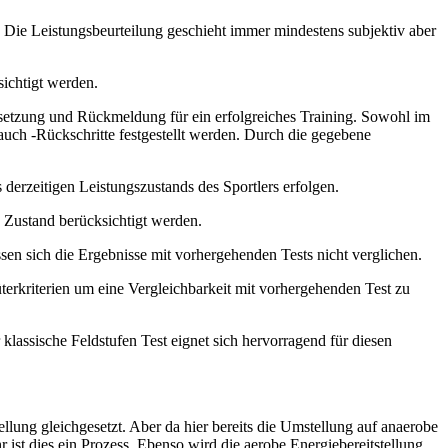
bst.“ Die Leistungsbeurteilung geschieht immer mindestens subjektiv aber
sichtigt werden.
ussetzung und Rückmeldung für ein erfolgreiches Training. Sowohl im
 auch -Rückschritte festgestellt werden. Durch die gegebene
derzeitigen Leistungszustands des Sportlers erfolgen.
 Zustand berücksichtigt werden.
sen sich die Ergebnisse mit vorhergehenden Tests nicht verglichen.
terkriterien um eine Vergleichbarkeit mit vorhergehenden Test zu
klassische Feldstufen Test eignet sich hervorragend für diesen
llung gleichgesetzt. Aber da hier bereits die Umstellung auf anaerobe
r ist dies ein Prozess. Ebenso wird die aerobe Energiebereitstellung