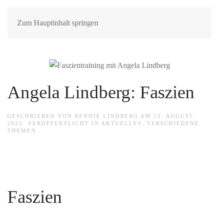
Zum Hauptinhalt springen
Angela Lindberg: Faszien
GESCHRIEBEN VON
BENNIE LINDBERG
AM
13. AUGUST
2021
. VERÖFFENTLICHT IN
AKTUELLES
,
VERSCHIEDENE
THEMEN
.
Faszien