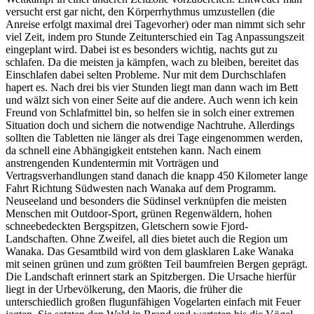
versucht erst gar nicht, den Körperrhythmus umzustellen (die
Anreise erfolgt maximal drei Tagevorher) oder man nimmt sich sehr
viel Zeit, indem pro Stunde Zeitunterschied ein Tag Anpassungszeit
eingeplant wird. Dabei ist es besonders wichtig, nachts gut zu
schlafen. Da die meisten ja kämpfen, wach zu bleiben, bereitet das
Einschlafen dabei selten Probleme. Nur mit dem Durchschlafen
hapert es. Nach drei bis vier Stunden liegt man dann wach im Bett
und wälzt sich von einer Seite auf die andere. Auch wenn ich kein
Freund von Schlafmittel bin, so helfen sie in solch einer extremen
Situation doch und sichern die notwendige Nachtruhe. Allerdings
sollten die Tabletten nie länger als drei Tage eingenommen werden,
da schnell eine Abhängigkeit entstehen kann. Nach einem
anstrengenden Kundentermin mit Vorträgen und
Vertragsverhandlungen stand danach die knapp 450 Kilometer lange
Fahrt Richtung Südwesten nach Wanaka auf dem Programm.
Neuseeland und besonders die Südinsel verknüpfen die meisten
Menschen mit Outdoor-Sport, grünen Regenwäldern, hohen
schneebedeckten Bergspitzen, Gletschern sowie Fjord-
Landschaften. Ohne Zweifel, all dies bietet auch die Region um
Wanaka. Das Gesamtbild wird von dem glasklaren Lake Wanaka
mit seinen grünen und zum größten Teil baumfreien Bergen geprägt.
Die Landschaft erinnert stark an Spitzbergen. Die Ursache hierfür
liegt in der Urbevölkerung, den Maoris, die früher die
unterschiedlich großen flugunfähigen Vogelarten einfach mit Feuer