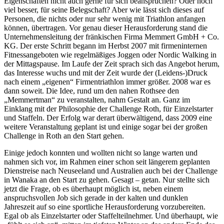
Eigenschaften nicht auch gerne für sich beanspruchen? Oder noch
viel besser, für seine Belegschaft? Aber wie lässt sich dieses auf
Personen, die nichts oder nur sehr wenig mit Triathlon anfangen
können, übertragen. Vor genau dieser Herausforderung stand die
Unternehmensleitung der fränkischen Firma Memmert GmbH + Co.
KG. Der erste Schritt begann im Herbst 2007 mit firmeninternen
Fitnessangeboten wie regelmäßiges Joggen oder Nordic Walking in
der Mittagspause. Im Laufe der Zeit sprach sich das Angebot herum,
das Interesse wuchs und mit der Zeit wurde der (Leidens-)Druck
nach einem „eigenen“ Firmentriathlon immer größer. 2008 war es
dann soweit. Die Idee, rund um den nahen Rothsee den
„Memmertman“ zu veranstalten, nahm Gestalt an. Ganz im
Einklang mit der Philosophie der Challenge Roth, für Einzelstarter
und Staffeln. Der Erfolg war derart überwältigend, dass 2009 eine
weitere Veranstaltung geplant ist und einige sogar bei der großen
Challenge in Roth an den Start gehen.
Einige jedoch konnten und wollten nicht so lange warten und
nahmen sich vor, im Rahmen einer schon seit längerem geplanten
Dienstreise nach Neuseeland und Australien auch bei der Challenge
in Wanaka an den Start zu gehen. Gesagt – getan. Nur stellte sich
jetzt die Frage, ob es überhaupt möglich ist, neben einem
anspruchsvollen Job sich gerade in der kalten und dunklen
Jahreszeit auf so eine sportliche Herausforderung vorzubereiten.
Egal ob als Einzelstarter oder Staffelteilnehmer. Und überhaupt, wie