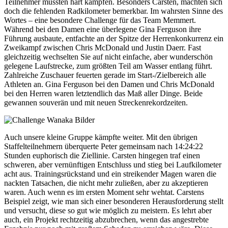
Teilnehmer mussten hart kämpfen. Besonders Carsten, machten sich
doch die fehlenden Radkilometer bemerkbar. Im wahrsten Sinne des
Wortes – eine besondere Challenge für das Team Memmert.
Während bei den Damen eine überlegene Gina Ferguson ihre
Führung ausbaute, entfachte an der Spitze der Herrenkonkurrenz ein
Zweikampf zwischen Chris McDonald und Justin Daerr. Fast
gleichzeitig wechselten Sie auf nicht einfache, aber wunderschön
gelegene Laufstrecke, zum größten Teil am Wasser entlang führt.
Zahlreiche Zuschauer feuerten gerade im Start-/Zielbereich alle
Athleten an. Gina Ferguson bei den Damen und Chris McDonald
bei den Herren waren letztendlich das Maß aller Dinge. Beide
gewannen souverän und mit neuen Streckenrekordzeiten.
Auch unsere kleine Gruppe kämpfte weiter. Mit den übrigen
Staffelteilnehmern überquerte Peter gemeinsam nach 14:24:22
Stunden euphorisch die Ziellinie. Carsten hingegen traf einen
schweren, aber vernünftigen Entschluss und stieg bei Laufkilometer
acht aus. Trainingsrückstand und ein streikender Magen waren die
nackten Tatsachen, die nicht mehr zuließen, aber zu akzeptieren
waren. Auch wenn es im ersten Moment sehr wehtat. Carstens
Beispiel zeigt, wie man sich einer besonderen Herausforderung stellt
und versucht, diese so gut wie möglich zu meistern. Es lehrt aber
auch, ein Projekt rechtzeitig abzubrechen, wenn das angestrebte