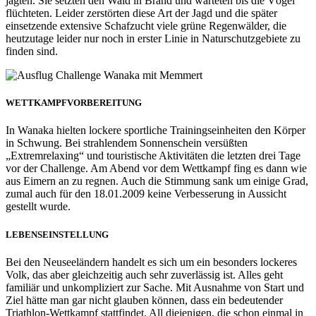
jagten. Sie setzten den Wald in Brand und warteten bis die Vögel
flüchteten. Leider zerstörten diese Art der Jagd und die später
einsetzende extensive Schafzucht viele grüne Regenwälder, die
heutzutage leider nur noch in erster Linie in Naturschutzgebiete zu
finden sind.
WETTKAMPFVORBEREITUNG
In Wanaka hielten lockere sportliche Trainingseinheiten den Körper
in Schwung. Bei strahlendem Sonnenschein versüßten
„Extremrelaxing“ und touristische Aktivitäten die letzten drei Tage
vor der Challenge. Am Abend vor dem Wettkampf fing es dann wie
aus Eimern an zu regnen. Auch die Stimmung sank um einige Grad,
zumal auch für den 18.01.2009 keine Verbesserung in Aussicht
gestellt wurde.
LEBENSEINSTELLUNG
Bei den Neuseeländern handelt es sich um ein besonders lockeres
Volk, das aber gleichzeitig auch sehr zuverlässig ist. Alles geht
familiär und unkompliziert zur Sache. Mit Ausnahme von Start und
Ziel hätte man gar nicht glauben können, dass ein bedeutender
Triathlon-Wettkampf stattfindet. All diejenigen, die schon einmal in