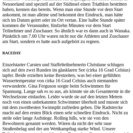
Neuseeland und speziell auf der Südinsel einen Triathlon bestritten
haben, kennen das bereits. Wenn man eine Stunde vor dem Start
ankommt, ist man alleine und bekommt den Eindruck, man hätte
sich im Datum geirrt oder im Ort vertan. Eine halbe Stunde später
kommen die Veranstalter, fünfzehn Minuten vor dem Start
Teilnehmer und Zuschauer. So ähnlich war es dann auch in Wanaka.
Pünktlich um 7.00 Uhr waren nicht nur die Athleten und Zuschauer
am Start, sondern es hatte auch aufgehört zu regnen.
RACEDAY
Einzelstarter Carsten und Staffelteilnehmerin Christiane schlugen
sich auf den zwei Runden im glasklaren See (cirka 16 Grad Celsius)
tapfer. Beide erzielten keine Bestzeiten, was bei einer gefühlten
Wassertemperatur von cirka 16 Grad Celsius auch niemanden
verwunderte. Gina Ferguson sorgte beim Schwimmen für
Spannung. Lange sah es so aus, als könnte sie als Gesamterste in die
Wechselzone einlaufen. Leider wurde sie auf den letzten Metern
noch von einen unbekannten Schwimmer überholt und musste sich
mit dem zweitbesten Swimsplit zufrieden geben. Die Radstrecke
macht auf den ersten Blick einen sehr schnellen Eindruck. Nicht zu
steile oder lange Aufstiege. Rolling hills, wie sie von den
Bewohnern genannt werden. Wären da nicht der sehr raue
Straßenbelag und der am Wettkampftag starke Wind. Unsere