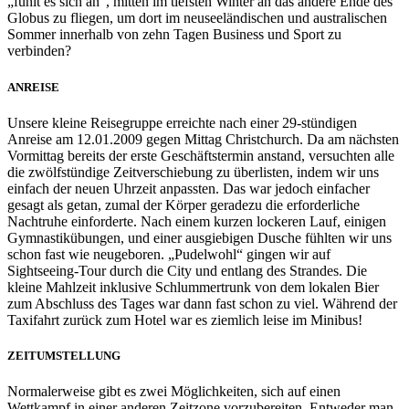
„fühlt es sich an“, mitten im tiefsten Winter an das andere Ende des
Globus zu fliegen, um dort im neuseeländischen und australischen
Sommer innerhalb von zehn Tagen Business und Sport zu
verbinden?
ANREISE
Unsere kleine Reisegruppe erreichte nach einer 29-stündigen
Anreise am 12.01.2009 gegen Mittag Christchurch. Da am nächsten
Vormittag bereits der erste Geschäftstermin anstand, versuchten alle
die zwölfstündige Zeitverschiebung zu überlisten, indem wir uns
einfach der neuen Uhrzeit anpassten. Das war jedoch einfacher
gesagt als getan, zumal der Körper geradezu die erforderliche
Nachtruhe einforderte. Nach einem kurzen lockeren Lauf, einigen
Gymnastikübungen, und einer ausgiebigen Dusche fühlten wir uns
schon fast wie neugeboren. „Pudelwohl“ gingen wir auf
Sightseeing-Tour durch die City und entlang des Strandes. Die
kleine Mahlzeit inklusive Schlummertrunk von dem lokalen Bier
zum Abschluss des Tages war dann fast schon zu viel. Während der
Taxifahrt zurück zum Hotel war es ziemlich leise im Minibus!
ZEITUMSTELLUNG
Normalerweise gibt es zwei Möglichkeiten, sich auf einen
Wettkampf in einer anderen Zeitzone vorzubereiten. Entweder man