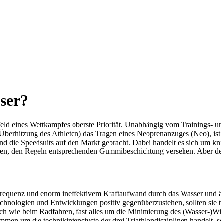
ser?
feld eines Wettkampfes oberste Priorität. Unabhängig vom Trainings- u
berhitzung des Athleten) das Tragen eines Neoprenanzuges (Neo), ist
d die Speedsuits auf den Markt gebracht. Dabei handelt es sich um kni
dünnen, den Regeln entsprechenden Gummibeschichtung versehen. Aber 
frequenz und enorm ineffektivem Kraftaufwand durch das Wasser und är
Technologien und Entwicklungen positiv gegenüberzustehen, sollten si
lich wie beim Radfahren, fast alles um die Minimierung des (Wasser-)W
n um die technikintensivste der drei Triathlondisziplinen handelt, s