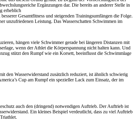
wechslungsreiche Ergänzungen dar. Die bereits an anderer Stelle in
g erheblich
 besserer Gesamtfitness und steigenden Trainingsumfängen die Folge.
iner unzufriedenen Leistung. Das Wasserschatten Schwimmen im
uzieren, hängen viele Schwimmer gerade bei längeren Distanzen mit
erlage, wenn der Athlet die Körperspannung nicht halten kann. Und
 Anzug stützt den Rumpf wie ein Korsett, beeinflusst die Schwimmlage
 den Wasserwiderstand zusätzlich reduziert, ist ähnlich schwierig
es America’s Cup am Rumpf ein spezieller Lack zum Einsatz, der im
chutz auch den (dringend) notwendigen Auftrieb. Der Auftrieb ist
erwiderstand. Ein kleines Beispiel verdeutlicht, dass zu viel Auftrieb
riathlet.