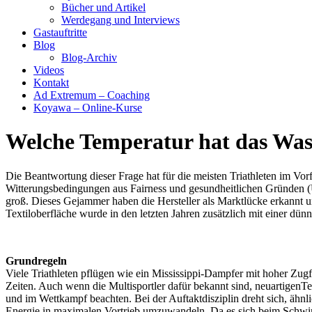
Bücher und Artikel
Werdegang und Interviews
Gastauftritte
Blog
Blog-Archiv
Videos
Kontakt
Ad Extremum – Coaching
Koyawa – Online-Kurse
Welche Temperatur hat das Was
Die Beantwortung dieser Frage hat für die meisten Triathleten im Vor
Witterungsbedingungen aus Fairness und gesundheitlichen Gründen (Ü
groß. Dieses Gejammer haben die Hersteller als Marktlücke erkannt un
Textiloberfläche wurde in den letzten Jahren zusätzlich mit einer 
Grundregeln
Viele Triathleten pflügen wie ein Mississippi-Dampfer mit hoher Zug
Zeiten. Auch wenn die Multisportler dafür bekannt sind, neuartigen
und im Wettkampf beachten. Bei der Auftaktdisziplin dreht sich, ähn
Energie in maximalen Vortrieb umzuwandeln. Da es sich beim Schwimme