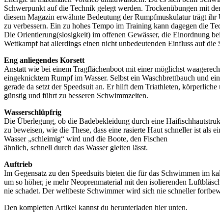
Schwerpunkt auf die Technik gelegt werden. Trockenübungen mit dem 
diesem Magazin erwähnte Bedeutung der Rumpfmuskulatur trägt ihr Ü
zu verbessern. Ein zu hohes Tempo im Training kann dagegen die Tec
Die Orientierung(slosigkeit) im offenen Gewässer, die Einordnung
Wettkampf hat allerdings einen nicht unbedeutenden Einfluss auf die 
Eng anliegendes Korsett
Anstatt wie bei einem Tragflächenboot mit einer möglichst waagerec
eingeknicktem Rumpf im Wasser. Selbst ein Waschbrettbauch und ein
gerade da setzt der Speedsuit an. Er hilft dem Triathleten, körperli
günstig und führt zu besseren Schwimmzeiten.
Wasserschlüpfrig
Die Überlegung, ob die Badebekleidung durch eine Haifischhautstrukt
zu beweisen, wie die These, dass eine rasierte Haut schneller ist al
Wasser „schleimig“ wird und die Boote, den Fischen
ähnlich, schnell durch das Wasser gleiten lässt.
Auftrieb
Im Gegensatz zu den Speedsuits bieten die für das Schwimmen im ka
um so höher, je mehr Neoprenmaterial mit den isolierenden Luftbläsche
nie schadet. Der weltbeste Schwimmer wird sich nie schneller fortbeweg
Den kompletten Artikel kannst du herunterladen hier unten.