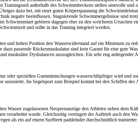
Trainingsseil außerhalb des Schwimmbeckens stellen sinnvolle und ab
briges dazu bei, mit einer guten Körperspannung die Schwimmleistun
hnik negativ beeinflussen. Stagnierende Schwimmergebnisse sind trotz
 beim Schwimmstart gehören dagegen eher zu den weicheren Ursachen e
Schwimmzeit und sollte in das Training integriert werden.
hten und hohen Position den Wasserwiderstand auf ein Minimum zu red
e dazu passende Rückenmuskulatur sind kein Garant für eine gute Wass
che und muskuläre Dysbalancen auszugleichen. Ein sehr eng anliegender
ur oder speziellen Gummimischungen wasserschlüpfriger wird und somit
s eine unrasierte. Im Segelsport zum Beispiel kommt bei den Schiffen d
lten Wasser zugelassenen Neoprenanzüge den Athleten neben dem Kältes
n verarbeitet wurde. Gleichzeitig verringert der Auftrieb auch den Wass
en als ein auf einem Surfbrett paddelnder durchschnittlich trainierter T