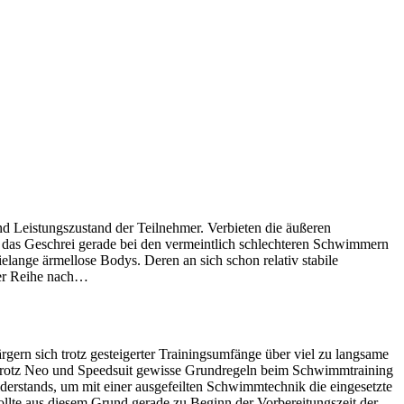
nd Leistungszustand der Teilnehmer. Verbieten die äußeren
 das Geschrei gerade bei den vermeintlich schlechteren Schwimmern
elange ärmellose Bodys. Deren an sich schon relativ stabile
der Reihe nach…
gern sich trotz gesteigerter Trainingsumfänge über viel zu langsame
e trotz Neo und Speedsuit gewisse Grundregeln beim Schwimmtraining
iderstands, um mit einer ausgefeilten Schwimmtechnik die eingesetzte
ollte aus diesem Grund gerade zu Beginn der Vorbereitungszeit der