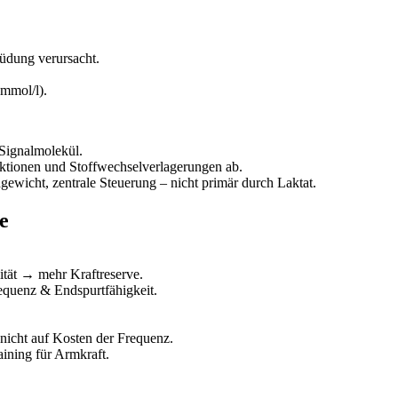
müdung verursacht.
 mmol/l).
Signalmolekül.
aktionen und Stoffwechselverlagerungen ab.
hgewicht, zentrale Steuerung – nicht primär durch Laktat.
e
ität → mehr Kraftreserve.
requenz & Endspurtfähigkeit.
nicht auf Kosten der Frequenz.
ining für Armkraft.