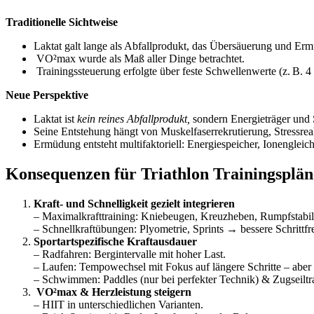
Traditionelle Sichtweise
Laktat galt lange als Abfallprodukt, das Übersäuerung und Er
VO²max wurde als Maß aller Dinge betrachtet.
Trainingssteuerung erfolgte über feste Schwellenwerte (z. B. 4
Neue Perspektive
Laktat ist
kein reines Abfallprodukt,
sondern Energieträger und 
Seine Entstehung hängt von Muskelfaserrekrutierung, Stressre
Ermüdung entsteht multifaktoriell: Energiespeicher, Ionengleic
Konsequenzen für Triathlon Trainingsplän
Kraft- und Schnelligkeit gezielt integrieren
– Maximalkrafttraining: Kniebeugen, Kreuzheben, Rumpfstabil
– Schnellkraftübungen: Plyometrie, Sprints → bessere Schrittf
Sportartspezifische Kraftausdauer
– Radfahren: Bergintervalle mit hoher Last.
– Laufen: Tempowechsel mit Fokus auf längere Schritte – aber 
– Schwimmen: Paddles (nur bei perfekter Technik) & Zugseiltra
VO²max & Herzleistung steigern
– HIIT in unterschiedlichen Varianten.