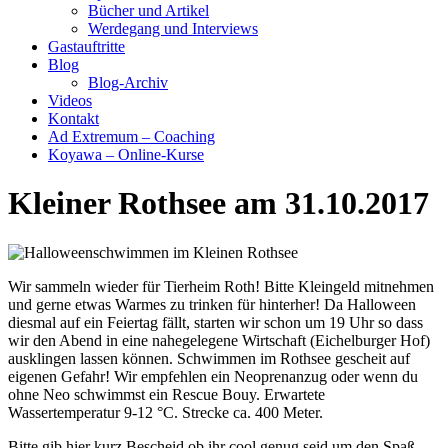
Bücher und Artikel
Werdegang und Interviews
Gastauftritte
Blog
Blog-Archiv
Videos
Kontakt
Ad Extremum – Coaching
Koyawa – Online-Kurse
Kleiner Rothsee am 31.10.2017
Wir sammeln wieder für Tierheim Roth! Bitte Kleingeld mitnehmen
und gerne etwas Warmes zu trinken für hinterher! Da Halloween
diesmal auf ein Feiertag fällt, starten wir schon um 19 Uhr so dass
wir den Abend in eine nahegelegene Wirtschaft (Eichelburger Hof)
ausklingen lassen können. Schwimmen im Rothsee gescheit auf
eigenen Gefahr! Wir empfehlen ein Neoprenanzug oder wenn du
ohne Neo schwimmst ein Rescue Bouy. Erwartete
Wassertemperatur 9-12 °C. Strecke ca. 400 Meter.
Bitte gib hier kurz Bescheid ob ihr cool genug seid um den Spaß